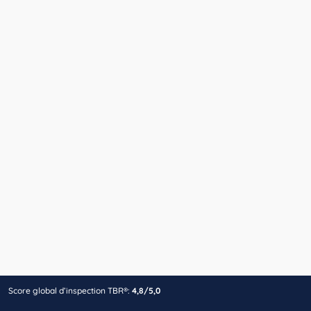
Score global d’inspection TBR®:
4,8/5,0