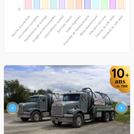
10
+
ans
en
TBR