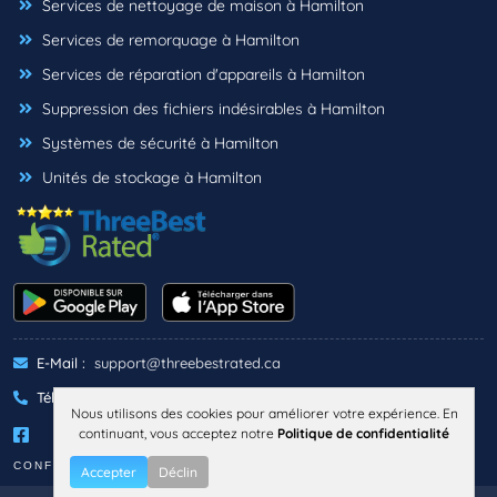
Services de nettoyage de maison à Hamilton
Services de remorquage à Hamilton
Services de réparation d'appareils à Hamilton
Suppression des fichiers indésirables à Hamilton
Systèmes de sécurité à Hamilton
Unités de stockage à Hamilton
E-Mail :
support@threebestrated.ca
Téléphone :
+1 (833)-488-6888
Nous utilisons des cookies pour améliorer votre expérience. En
continuant, vous acceptez notre
Politique de confidentialité
CONFIDENTIALITÉ
TERMES
Accepter
Déclin