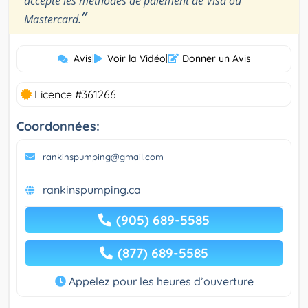
accepte les méthodes de paiement de Visa ou
”
Mastercard.
Avis
|
Voir la Vidéo
|
Donner un Avis
Licence #361266
Coordonnées:
rankinspumping@gmail.com
rankinspumping.ca
(905) 689-5585
(877) 689-5585
Appelez pour les heures d’ouverture