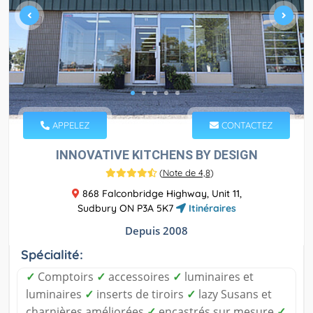
APPELEZ
CONTACTEZ
INNOVATIVE KITCHENS BY DESIGN
(
Note de 4,8
)
868 Falconbridge Highway, Unit 11,
Sudbury ON P3A 5K7
Itinéraires
Depuis 2008
Spécialité:
✓
Comptoirs
✓
accessoires
✓
luminaires et
luminaires
✓
inserts de tiroirs
✓
lazy Susans et
charnières améliorées
✓
encastrés sur mesure
✓