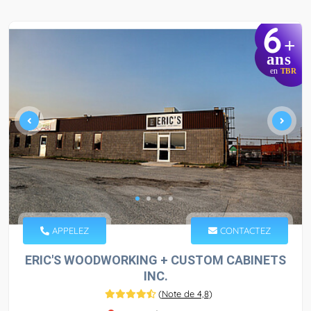
6
+
ans
en
TBR
APPELEZ
CONTACTEZ
ERIC'S WOODWORKING + CUSTOM CABINETS
INC.
(
Note de 4,8
)