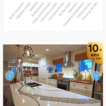
10
+
ans
en
TBR