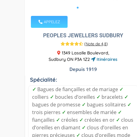
APPELEZ
PEOPLES JEWELLERS SUDBURY
(
Note de 4,8
)
1349 Lasalle Boulevard,
Sudbury ON P3A 1Z2
Itinéraires
Depuis 1919
Spécialité:
✓
Bagues de fiançailles et de mariage
✓
colliers
✓
boucles d’oreilles
✓
bracelets
✓
bagues de promesse
✓
bagues solitaires
✓
trois pierres
✓
ensembles de mariée
✓
fiançailles
✓
créoles
✓
créoles en or
✓
clous
d’oreilles en diamant
✓
clous d’oreilles en
pierres précieuses
✓
clous d’oreilles mode