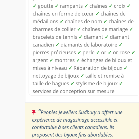
✓
goutte
✓
rampants
✓
chaînes
✓
croix
✓
chaînes en forme de cœur
✓
chaînes de
médaillons
✓
chaînes de nom
✓
chaînes de
charmes de collier
✓
chaînes de mariage
✓
bracelets de tennis
✓
diamant
✓
diamant
canadien
✓
diamants de laboratoire
✓
pierres précieuses
✓
perle
✓
or
✓
or rose
✓
argent
✓
montres
✓
échanges de bijoux et
mises à niveau
✓
Réparation de bijoux
✓
nettoyage de bijoux
✓
taille et remise à
taille de bagues
✓
stylisme de bijoux
✓
services de conception sur mesure
“
Peoples Jewellers Sudbury a offert une
expérience de magasinage accessible et
confortable à ses clients canadiens. Ils
proposent des bijoux fins abordables,