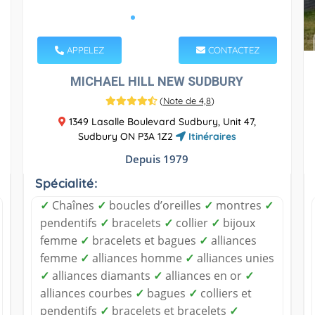
APPELEZ
CONTACTEZ
MICHAEL HILL NEW SUDBURY
(
Note de 4,8
)
1349 Lasalle Boulevard Sudbury, Unit 47,
Sudbury ON P3A 1Z2
Itinéraires
Depuis 1979
Spécialité:
✓
Chaînes
✓
boucles d’oreilles
✓
montres
✓
pendentifs
✓
bracelets
✓
collier
✓
bijoux
femme
✓
bracelets et bagues
✓
alliances
femme
✓
alliances homme
✓
alliances unies
✓
alliances diamants
✓
alliances en or
✓
alliances courbes
✓
bagues
✓
colliers et
pendentifs
✓
bracelets et bracelets
✓