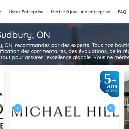
e
Listez Entreprise
Mettre à jour une entreprise
FAQ
 Sudbury, ON
y, ON, recommandés par des experts. Tous nos boutiqu
ification des commentaires, des évaluations, de la ré
e tout pour assurer l'excellence globale. Vous ne mérite
5
+
ans
en
TBR