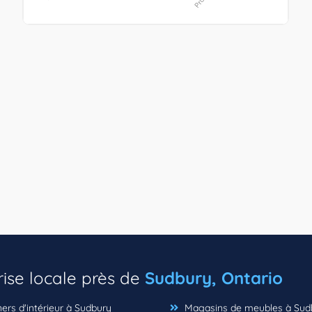
rise locale près de
Sudbury, Ontario
ers d'intérieur à Sudbury
Magasins de meubles à Sud