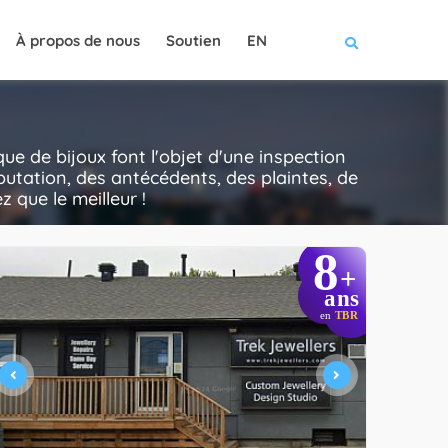
À propos de nous
Soutien
EN
e de bijoux font l'objet d'une inspection
putation, des antécédents, des plaintes, de
z que le meilleur !
8
+
ans
en
TBR