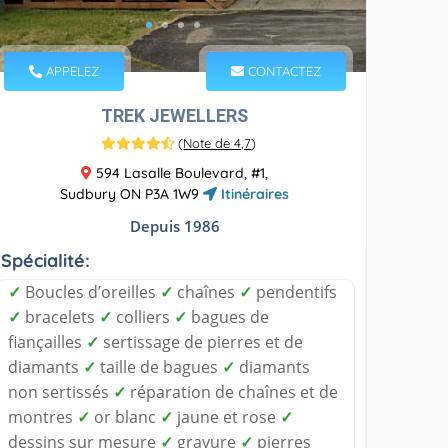
APPELEZ
CONTACTEZ
TREK JEWELLERS
(
Note de 4,7
)
594 Lasalle Boulevard, #1,
Sudbury ON P3A 1W9
Itinéraires
Depuis 1986
Spécialité:
✓
Boucles d’oreilles
✓
chaînes
✓
pendentifs
✓
bracelets
✓
colliers
✓
bagues de
fiançailles
✓
sertissage de pierres et de
diamants
✓
taille de bagues
✓
diamants
non sertissés
✓
réparation de chaînes et de
montres
✓
or blanc
✓
jaune et rose
✓
dessins sur mesure
✓
gravure
✓
pierres