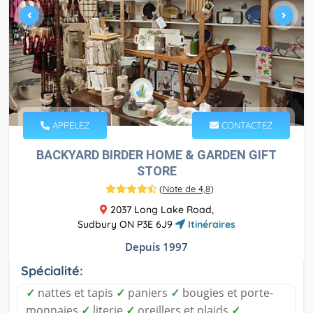
APPELEZ
CONTACTEZ
BACKYARD BIRDER HOME & GARDEN GIFT
STORE
(
Note de 4,8
)
2037 Long Lake Road,
Sudbury ON P3E 6J9
Itinéraires
Depuis 1997
Spécialité:
✓
nattes et tapis
✓
paniers
✓
bougies et porte-
monnaies
✓
literie
✓
oreillers et plaids
✓