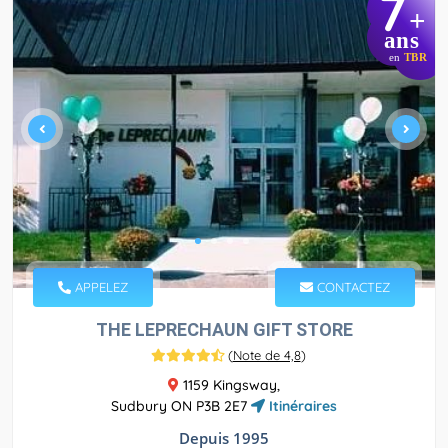
7
+
ans
en
TBR
APPELEZ
CONTACTEZ
THE LEPRECHAUN GIFT STORE
(
Note de 4,8
)
1159 Kingsway,
Sudbury ON P3B 2E7
Itinéraires
Depuis 1995