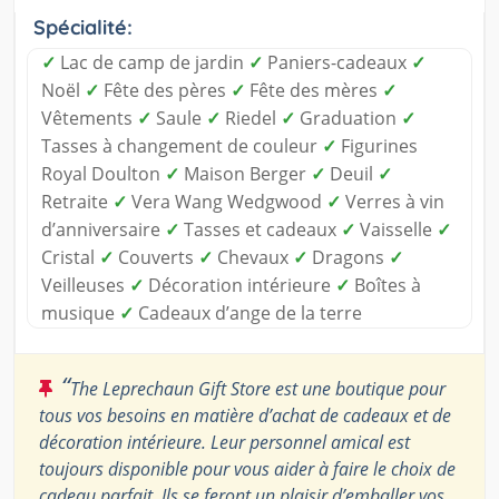
Spécialité:
✓
Lac de camp de jardin
✓
Paniers-cadeaux
✓
Noël
✓
Fête des pères
✓
Fête des mères
✓
Vêtements
✓
Saule
✓
Riedel
✓
Graduation
✓
Tasses à changement de couleur
✓
Figurines
Royal Doulton
✓
Maison Berger
✓
Deuil
✓
Retraite
✓
Vera Wang Wedgwood
✓
Verres à vin
d’anniversaire
✓
Tasses et cadeaux
✓
Vaisselle
✓
Cristal
✓
Couverts
✓
Chevaux
✓
Dragons
✓
Veilleuses
✓
Décoration intérieure
✓
Boîtes à
musique
✓
Cadeaux d’ange de la terre
“
The Leprechaun Gift Store est une boutique pour
tous vos besoins en matière d’achat de cadeaux et de
décoration intérieure. Leur personnel amical est
toujours disponible pour vous aider à faire le choix de
cadeau parfait. Ils se feront un plaisir d’emballer vos