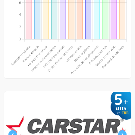
5
+
ans
en
TBR