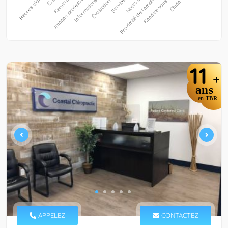
11
+
ans
en
TBR
APPELEZ
CONTACTEZ