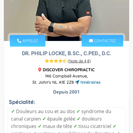
APPELEZ
CONTACTEZ
DR. PHILIP LOCKE, B.SC., C.PED., D.C.
(
Note de 4,8
)
DISCOVER CHIROPRACTIC
146 Campbell Avenue,
St. John's NL A1E 2Z8
Itinéraires
Depuis 2001
Spécialité:
✓
Douleurs au cou et au dos
✓
syndrome du
canal carpien
✓
épaule gelée
✓
douleurs
chroniques
✓
maux de tête
✓
tissu cicatriciel
✓