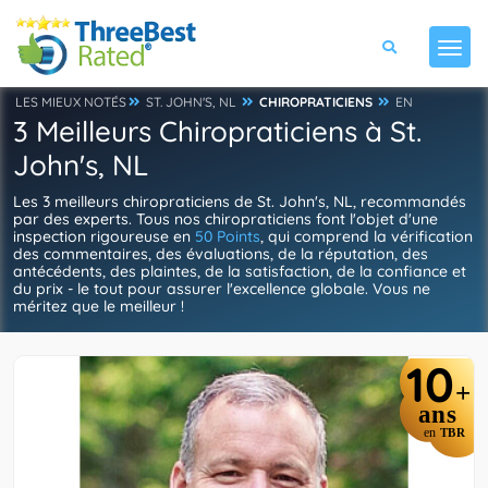
LES MIEUX NOTÉS
ST. JOHN'S, NL
CHIROPRATICIENS
EN
3 Meilleurs Chiropraticiens à St.
John's, NL
Les 3 meilleurs chiropraticiens de St. John's, NL, recommandés
par des experts. Tous nos chiropraticiens font l'objet d'une
inspection rigoureuse en
50 Points
, qui comprend la vérification
des commentaires, des évaluations, de la réputation, des
antécédents, des plaintes, de la satisfaction, de la confiance et
du prix - le tout pour assurer l'excellence globale. Vous ne
méritez que le meilleur !
10
+
ans
en
TBR