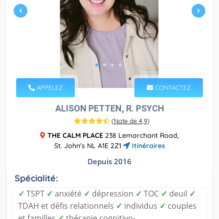
APPELEZ
CONTACTEZ
ALISON PETTEN, R. PSYCH
(
Note de 4,9
)
THE CALM PLACE
238 Lemarchant Road,
St. John's NL A1E 2Z1
Itinéraires
Depuis 2016
Spécialité:
✓
TSPT
✓
anxiété
✓
dépression
✓
TOC
✓
deuil
✓
TDAH et défis relationnels
✓
individus
✓
couples
et familles
✓
thérapie cognitivo-