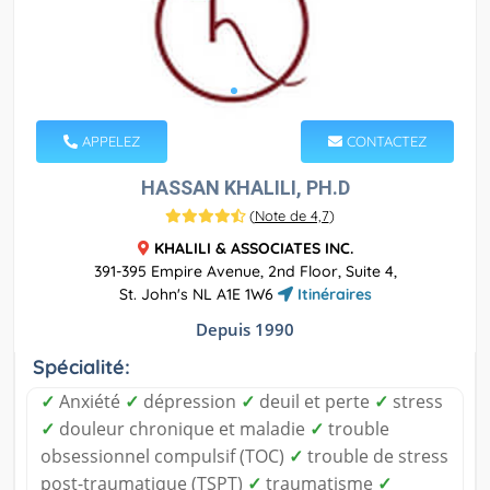
APPELEZ
CONTACTEZ
HASSAN KHALILI, PH.D
(
Note de 4,7
)
KHALILI & ASSOCIATES INC.
391-395 Empire Avenue, 2nd Floor, Suite 4,
St. John's NL A1E 1W6
Itinéraires
Depuis 1990
Spécialité:
✓
Anxiété
✓
dépression
✓
deuil et perte
✓
stress
✓
douleur chronique et maladie
✓
trouble
obsessionnel compulsif (TOC)
✓
trouble de stress
post-traumatique (TSPT)
✓
traumatisme
✓