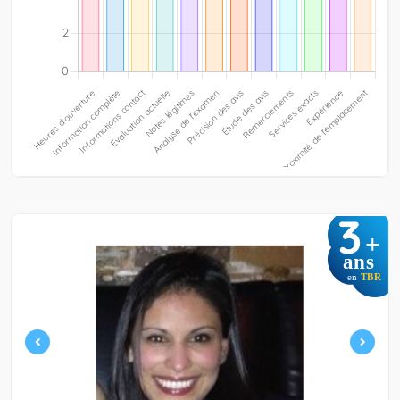
3
+
ans
en
TBR