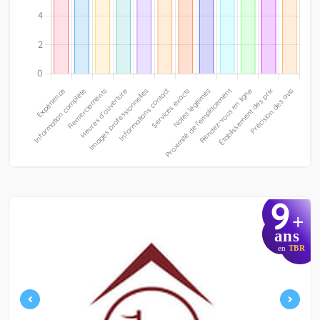
9
+
ans
en
TBR