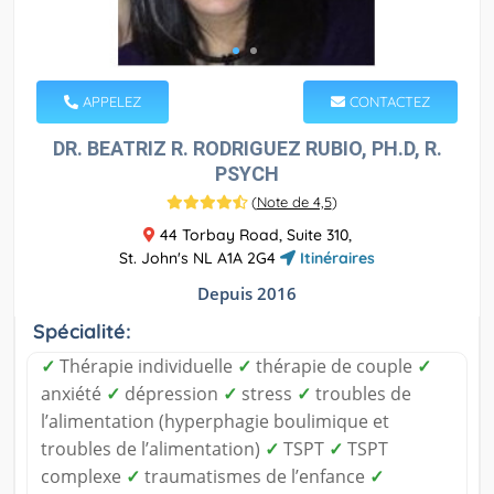
APPELEZ
CONTACTEZ
DR. BEATRIZ R. RODRIGUEZ RUBIO, PH.D, R.
PSYCH
(
Note de 4,5
)
44 Torbay Road, Suite 310,
St. John's NL A1A 2G4
Itinéraires
Depuis 2016
Spécialité:
✓
Thérapie individuelle
✓
thérapie de couple
✓
anxiété
✓
dépression
✓
stress
✓
troubles de
l’alimentation (hyperphagie boulimique et
troubles de l’alimentation)
✓
TSPT
✓
TSPT
complexe
✓
traumatismes de l’enfance
✓