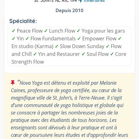
St. John's NL A1C 1V4
Itinéraires
Depuis 2010
Spécialité:
✓
Peace Flow
✓
Lunch Flow
✓
Yoga pour les gars
✓
Yin
✓
Flow Fundamentals
✓
Empower Flow
✓
En studio (Karma)
✓
Slow Down Sunday
✓
Flow
and Chill
✓
Yin and Restaurer
✓
Soul Flow
✓
Core
Strength Flow
“
Nova Yoga est détenu et exploité par Melanie
Caines, professeure de yoga certifiée, au cœur de la
magnifique ville de St. John’s, à Terre-Neuve. Il s’agit
d’une communauté de yoga holistique et globale qui
se consacre à partager les nombreuses joies de la
pratique avec des étudiants de tous horizons. Les
enseignants sont dévoués à leur pratique et ont à
cœur de poursuivre leurs études et d’approfondir leurs