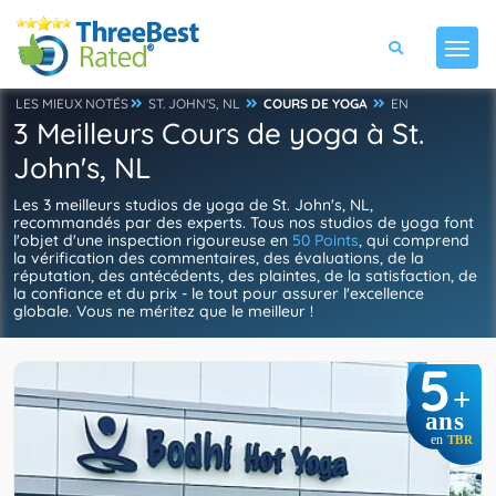
LES MIEUX NOTÉS
ST. JOHN'S, NL
COURS DE YOGA
EN
3 Meilleurs Cours de yoga à St.
John's, NL
Les 3 meilleurs studios de yoga de St. John's, NL,
recommandés par des experts. Tous nos studios de yoga font
l'objet d'une inspection rigoureuse en
50 Points
, qui comprend
la vérification des commentaires, des évaluations, de la
réputation, des antécédents, des plaintes, de la satisfaction, de
la confiance et du prix - le tout pour assurer l'excellence
globale. Vous ne méritez que le meilleur !
5
+
ans
en
TBR