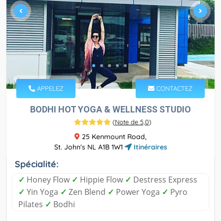
APPELEZ
CONTACTEZ
BODHI HOT YOGA & WELLNESS STUDIO
(
Note de 5,0
)
25 Kenmount Road,
St. John's NL A1B 1W1
Itinéraires
Spécialité:
✓
Honey Flow
✓
Hippie Flow
✓
Destress Express
✓
Yin Yoga
✓
Zen Blend
✓
Power Yoga
✓
Pyro
Pilates
✓
Bodhi