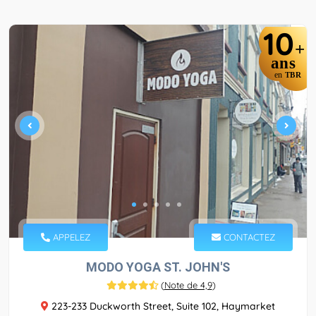
10
+
ans
en
TBR
APPELEZ
CONTACTEZ
MODO YOGA ST. JOHN'S
(
Note de 4,9
)
223-233 Duckworth Street, Suite 102, Haymarket