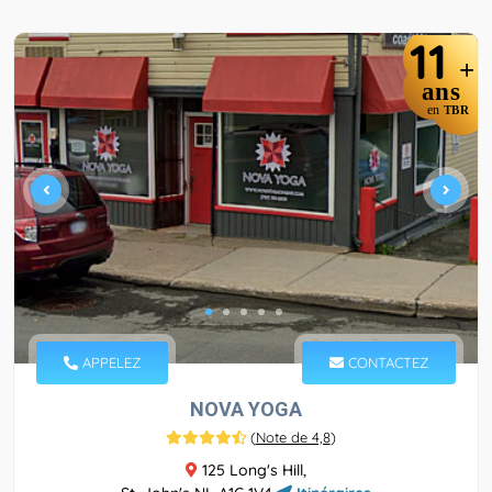
11
+
ans
en
TBR
APPELEZ
CONTACTEZ
NOVA YOGA
(
Note de 4,8
)
125 Long's Hill,