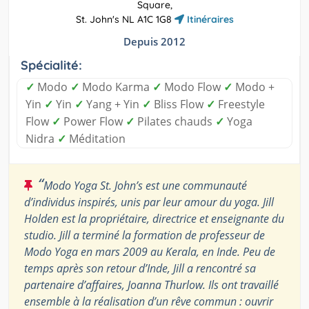
Square,
St. John's NL A1C 1G8
Itinéraires
Depuis 2012
Spécialité:
✓
Modo
✓
Modo Karma
✓
Modo Flow
✓
Modo +
Yin
✓
Yin
✓
Yang + Yin
✓
Bliss Flow
✓
Freestyle
Flow
✓
Power Flow
✓
Pilates chauds
✓
Yoga
Nidra
✓
Méditation
“
Modo Yoga St. John’s est une communauté
d’individus inspirés, unis par leur amour du yoga. Jill
Holden est la propriétaire, directrice et enseignante du
studio. Jill a terminé la formation de professeur de
Modo Yoga en mars 2009 au Kerala, en Inde. Peu de
temps après son retour d’Inde, Jill a rencontré sa
partenaire d’affaires, Joanna Thurlow. Ils ont travaillé
ensemble à la réalisation d’un rêve commun : ouvrir