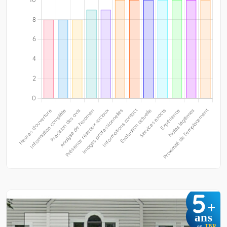
5
+
ans
en
TBR