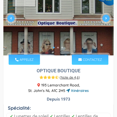
APPELEZ
CONTACTEZ
OPTIQUE BOUTIQUE
(
Note de 4,6
)
193 Lemarchant Road,
St. John's NL A1C 2H5
Itinéraires
Depuis 1973
Spécialité:
✓
Lunettes de soleil
✓
Lentilles
✓
Lentilles de