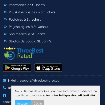
Pharmacies à St. John's
Physiothérapeutes à St. John's
Podiatres à St. John's
Psychologues à St. John's
Spa médical à St. John's
Studios de yoga à St. John's
E-Mail :
support@threebestrated.ca
Téléphone :
+1 (833)-488-6888
Nous utilisons des cookies pour améliorer votre expérience. En
continuant, vous acceptez notre
Politique de confidentialité
CONFIDENTIALITÉ
TERMES
Accepter
Déclin