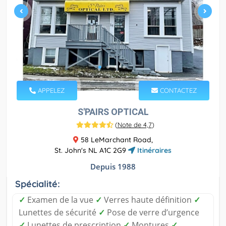
APPELEZ
CONTACTEZ
S'PAIRS OPTICAL
(
Note de 4,7
)
58 LeMarchant Road,
St. John's NL A1C 2G9
Itinéraires
Depuis 1988
Spécialité:
✓
Examen de la vue
✓
Verres haute définition
✓
Lunettes de sécurité
✓
Pose de verre d’urgence
✓
Lunettes de prescription
✓
Montures
✓