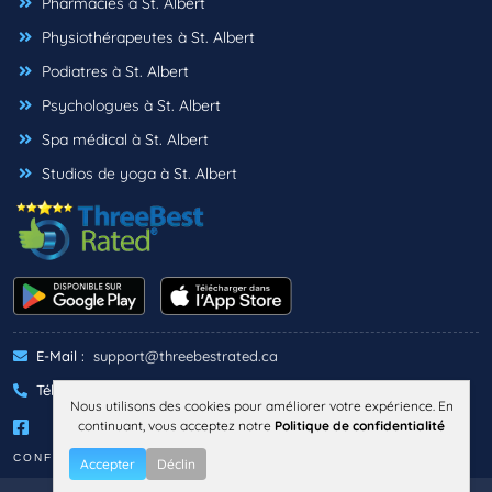
Pharmacies à St. Albert
Physiothérapeutes à St. Albert
Podiatres à St. Albert
Psychologues à St. Albert
Spa médical à St. Albert
Studios de yoga à St. Albert
E-Mail :
support@threebestrated.ca
Téléphone :
+1 (833)-488-6888
Nous utilisons des cookies pour améliorer votre expérience. En
continuant, vous acceptez notre
Politique de confidentialité
CONFIDENTIALITÉ
TERMES
Accepter
Déclin