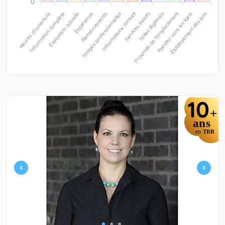
10
+
ans
en
TBR