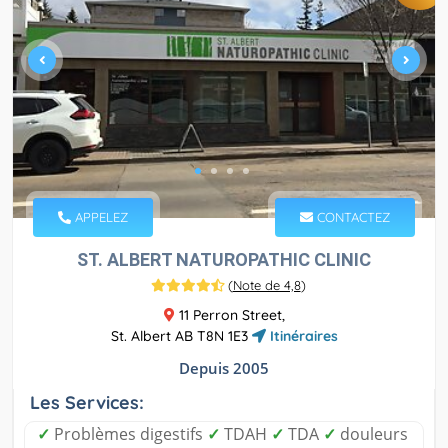
APPELEZ
CONTACTEZ
ST. ALBERT NATUROPATHIC CLINIC
(
Note de 4,8
)
11 Perron Street,
St. Albert AB T8N 1E3
Itinéraires
Depuis 2005
Les Services:
✓
Problèmes digestifs
✓
TDAH
✓
TDA
✓
douleurs