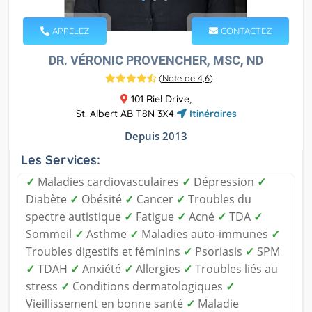
APPELEZ
CONTACTEZ
DR. VÉRONIC PROVENCHER, MSC, ND
(
Note de 4,6
)
101 Riel Drive,
St. Albert AB T8N 3X4
Itinéraires
Depuis 2013
Les Services:
✓
Maladies cardiovasculaires
✓
Dépression
✓
Diabète
✓
Obésité
✓
Cancer
✓
Troubles du
spectre autistique
✓
Fatigue
✓
Acné
✓
TDA
✓
Sommeil
✓
Asthme
✓
Maladies auto-immunes
✓
Troubles digestifs et féminins
✓
Psoriasis
✓
SPM
✓
TDAH
✓
Anxiété
✓
Allergies
✓
Troubles liés au
stress
✓
Conditions dermatologiques
✓
Vieillissement en bonne santé
✓
Maladie