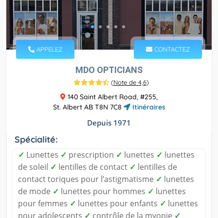
APPELEZ
CONTACTEZ
MDO OPTICIANS
(
Note de 4,6
)
140 Saint Albert Road, #255,
St. Albert AB T8N 7C8
Itinéraires
Depuis 1971
Spécialité:
✓
Lunettes
✓
prescription
✓
lunettes
✓
lunettes
de soleil
✓
lentilles de contact
✓
lentilles de
contact toriques pour l’astigmatisme
✓
lunettes
de mode
✓
lunettes pour hommes
✓
lunettes
pour femmes
✓
lunettes pour enfants
✓
lunettes
pour adolescents
✓
contrôle de la myopie
✓