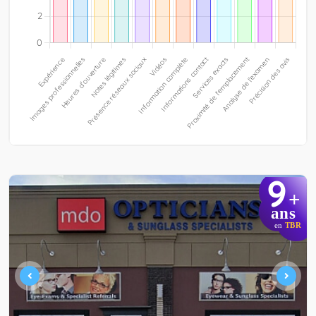
9
+
ans
en
TBR