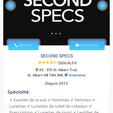
APPELEZ
CONTACTEZ
SECOND SPECS
(
Note de 4,6
)
K3 - 375 St. Albert Trail,
St. Albert AB T8N 3K8
Itinéraires
Depuis 2013
Spécialité:
✓
Examen de la vue
✓
Hommes
✓
Femmes
✓
Lunettes
✓
Lunettes de soleil de créateur
✓
Prescription
✓
Lunettes de sport
✓
Lentilles de