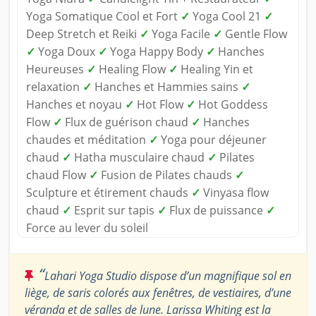
Yoga Somatique Cool et Fort
✓
Yoga Cool 21
✓
Deep Stretch et Reiki
✓
Yoga Facile
✓
Gentle Flow
✓
Yoga Doux
✓
Yoga Happy Body
✓
Hanches
Heureuses
✓
Healing Flow
✓
Healing Yin et
relaxation
✓
Hanches et Hammies sains
✓
Hanches et noyau
✓
Hot Flow
✓
Hot Goddess
Flow
✓
Flux de guérison chaud
✓
Hanches
chaudes et méditation
✓
Yoga pour déjeuner
chaud
✓
Hatha musculaire chaud
✓
Pilates
chaud Flow
✓
Fusion de Pilates chauds
✓
Sculpture et étirement chauds
✓
Vinyasa flow
chaud
✓
Esprit sur tapis
✓
Flux de puissance
✓
Force au lever du soleil
“
Lahari Yoga Studio dispose d’un magnifique sol en
liège, de saris colorés aux fenêtres, de vestiaires, d’une
véranda et de salles de lune. Larissa Whiting est la