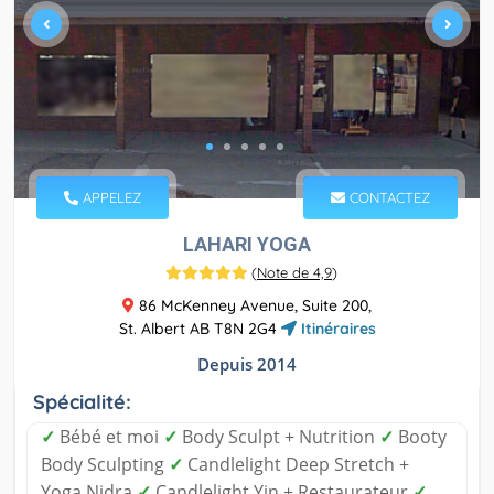
APPELEZ
CONTACTEZ
LAHARI YOGA
(
Note de 4,9
)
86 McKenney Avenue, Suite 200,
St. Albert AB T8N 2G4
Itinéraires
Depuis 2014
Spécialité:
✓
Bébé et moi
✓
Body Sculpt + Nutrition
✓
Booty
Body Sculpting
✓
Candlelight Deep Stretch +
Yoga Nidra
✓
Candlelight Yin + Restaurateur
✓