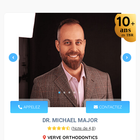
10
+
ans
en
TBR
APPELEZ
CONTACTEZ
DR. MICHAEL MAJOR
(
Note de 4,8
)
VERVE ORTHODONTICS