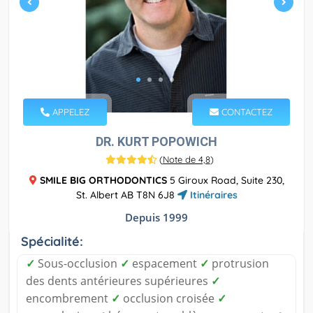
APPELEZ
CONTACTEZ
DR. KURT POPOWICH
(
Note de 4,8
)
SMILE BIG ORTHODONTICS
5 Giroux Road, Suite 230,
St. Albert AB T8N 6J8
Itinéraires
Depuis 1999
Spécialité:
✓
Sous-occlusion
✓
espacement
✓
protrusion
des dents antérieures supérieures
✓
encombrement
✓
occlusion croisée
✓