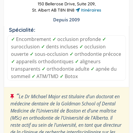
150 Bellerose Drive, Suite 209,
St. Albert AB T8N 8N8
Itinéraires
Depuis 2009
Spécialité:
✓
Encombrement
✓
occlusion profonde
✓
surocclusion
✓
dents incluses
✓
occlusion
ouverte
✓
sous-occlusion
✓
orthodontie précoce
✓
appareils orthodontiques
✓
aligneurs
transparents
✓
orthodontie adulte
✓
apnée du
sommeil
✓
ATM/TMD
✓
Botox
“
Le Dr Michael Major est titulaire d’un doctorat en
médecine dentaire de la Goldman School of Dental
Medicine de l’Université de Boston et d’une maîtrise
(MSc) en orthodontie de l’Université de l’Alberta. Il
reste actif au sein de l’université, en tant que directeur
de la clinique de recherche interdisciplinaire sur les