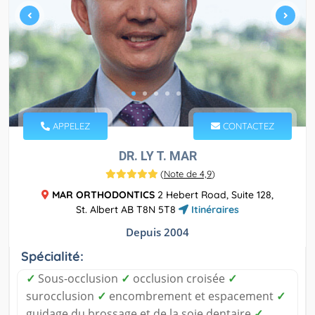
APPELEZ
CONTACTEZ
DR. LY T. MAR
(
Note de 4,9
)
MAR ORTHODONTICS
2 Hebert Road, Suite 128,
St. Albert AB T8N 5T8
Itinéraires
Depuis 2004
Spécialité:
✓
Sous-occlusion
✓
occlusion croisée
✓
surocclusion
✓
encombrement et espacement
✓
guidage du brossage et de la soie dentaire
✓