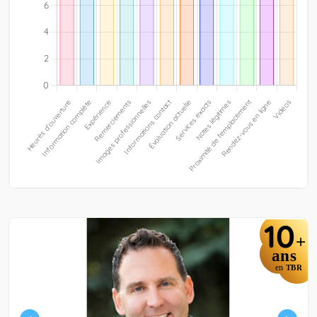
10
+
ans
en
TBR