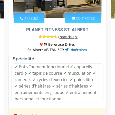
APPELEZ
CONTACTEZ
PLANET FITNESS ST. ALBERT
(
Note de 4,9
)
19 Bellerose Drive,
St. Albert AB T8N 5C9
Itinéraires
Spécialité:
✓
Entraînement fonctionnel
✓
appareils
cardio
✓
tapis de course
✓
musculation
✓
rameurs
✓
cycles d’exercice
✓
poids libres
✓
séries d’haltères
✓
séries d’haltères
✓
entraînements en groupe
✓
entraînement
personnel et fonctionnel