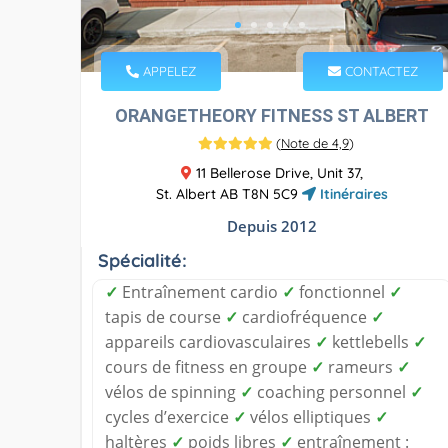
APPELEZ
CONTACTEZ
ORANGETHEORY FITNESS ST ALBERT
(
Note de 4,9
)
11 Bellerose Drive, Unit 37,
St. Albert AB T8N 5C9
Itinéraires
Depuis 2012
Spécialité:
✓
Entraînement cardio
✓
fonctionnel
✓
tapis de course
✓
cardiofréquence
✓
appareils cardiovasculaires
✓
kettlebells
✓
cours de fitness en groupe
✓
rameurs
✓
vélos de spinning
✓
coaching personnel
✓
cycles d’exercice
✓
vélos elliptiques
✓
haltères
✓
poids libres
✓
entraînement :