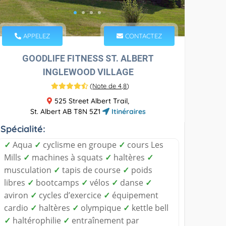
APPELEZ
CONTACTEZ
GOODLIFE FITNESS ST. ALBERT
INGLEWOOD VILLAGE
(
Note de 4,8
)
525 Street Albert Trail,
St. Albert AB T8N 5Z1
Itinéraires
Spécialité:
✓
Aqua
✓
cyclisme en groupe
✓
cours Les
Mills
✓
machines à squats
✓
haltères
✓
musculation
✓
tapis de course
✓
poids
libres
✓
bootcamps
✓
vélos
✓
danse
✓
aviron
✓
cycles d’exercice
✓
équipement
cardio
✓
haltères
✓
olympique
✓
kettle bell
✓
haltérophilie
✓
entraînement par