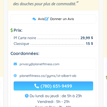
”
des douches pour plus de commodité.
Avis
|
Donner un Avis
Prix:
Pf Carte noire
29,99 $
Classique
15 $
Coordonnées:
privacy@planetfitness.com
planetfitness.ca/gyms/st-albert-ab
(780) 651-9499
Du lundi au jeudi : de 5h à 23h
Vendredi : 5h - 21h