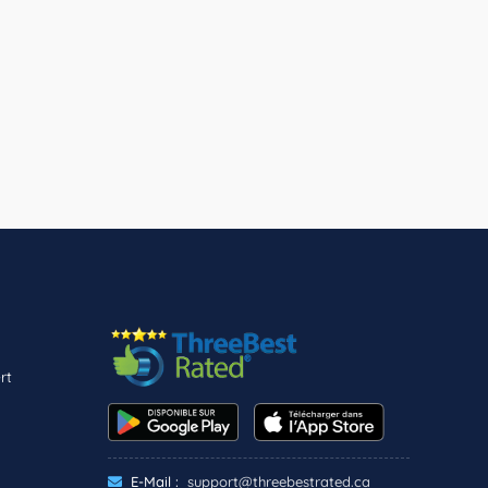
rt
E-Mail :
support@threebestrated.ca