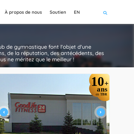
À propos de nous
Soutien
EN
ub de gymnastique font l'objet d'une
ns, de la réputation, des antécédents, des
ous ne méritez que le meilleur !
10
+
ans
en
TBR