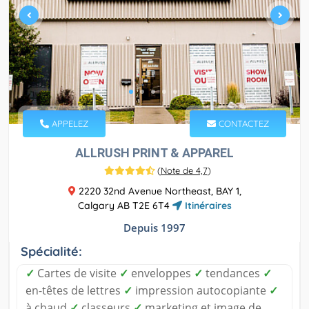
APPELEZ
CONTACTEZ
ALLRUSH PRINT & APPAREL
(
Note de 4,7
)
2220 32nd Avenue Northeast, BAY 1,
Calgary AB T2E 6T4
Itinéraires
Depuis 1997
Spécialité:
✓
Cartes de visite
✓
enveloppes
✓
tendances
✓
en-têtes de lettres
✓
impression autocopiante
✓
à chaud
✓
classeurs
✓
marketing et image de