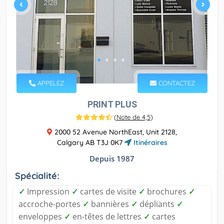
APPELEZ
CONTACTEZ
PRINT PLUS
(
Note de 4,5
)
2000 52 Avenue NorthEast, Unit 2128,
Calgary AB T3J 0K7
Itinéraires
Depuis 1987
Spécialité:
✓
Impression
✓
cartes de visite
✓
brochures
✓
accroche-portes
✓
bannières
✓
dépliants
✓
enveloppes
✓
en-têtes de lettres
✓
cartes