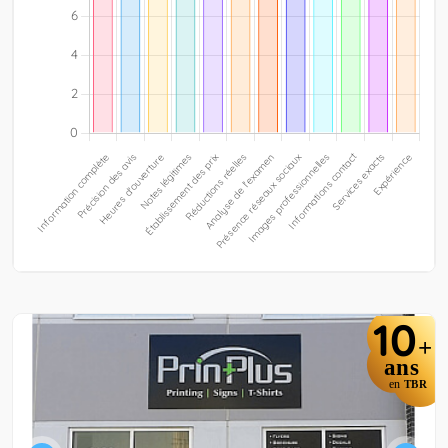
10
+
ans
en
TBR