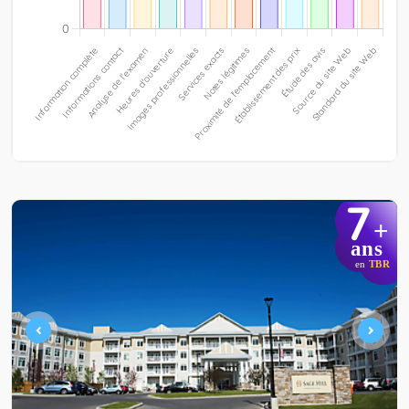
7
+
ans
en
TBR