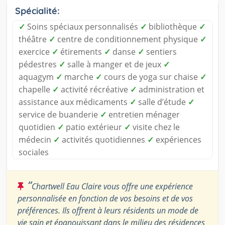
Spécialité:
✓
Soins spéciaux personnalisés
✓
bibliothèque
✓
théâtre
✓
centre de conditionnement physique
✓
exercice
✓
étirements
✓
danse
✓
sentiers
pédestres
✓
salle à manger et de jeux
✓
aquagym
✓
marche
✓
cours de yoga sur chaise
✓
chapelle
✓
activité récréative
✓
administration et
assistance aux médicaments
✓
salle d’étude
✓
service de buanderie
✓
entretien ménager
quotidien
✓
patio extérieur
✓
visite chez le
médecin
✓
activités quotidiennes
✓
expériences
sociales
“
Chartwell Eau Claire vous offre une expérience
personnalisée en fonction de vos besoins et de vos
préférences. Ils offrent à leurs résidents un mode de
vie sain et épanouissant dans le milieu des résidences