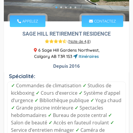
APPELEZ
CONTACTEZ
SAGE HILL RETIREMENT RESIDENCE
(
Note de 4,8
)
6 Sage Hill Gardens Northwest,
Calgary AB T3R 1S3
Itinéraires
Depuis 2016
Spécialité:
✓
Commandes de climatisation
✓
Studios de
kickboxing
✓
Cours d’exercice
✓
Système d’appel
d’urgence
✓
Bibliothèque publique
✓
Yoga chaud
✓
Grande piscine intérieure
✓
Spectacles
hebdomadaires
✓
Bureau de poste central
✓
Salon de beauté
✓
Accès en fauteuil roulant
✓
Service d’entretien ménager
✓
Caméra de