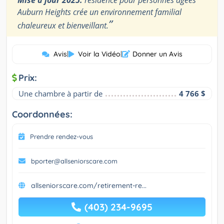
Mise à jour 2025:
résidence pour personnes âgées
Auburn Heights crée un environnement familial
”
chaleureux et bienveillant.
Avis
|
Voir la Vidéo
|
Donner un Avis
Prix:
Une chambre à partir de
4 766 $
Coordonnées:
Prendre rendez-vous
bporter@allseniorscare.com
allseniorscare.com/retirement-re...
(403) 234-9695