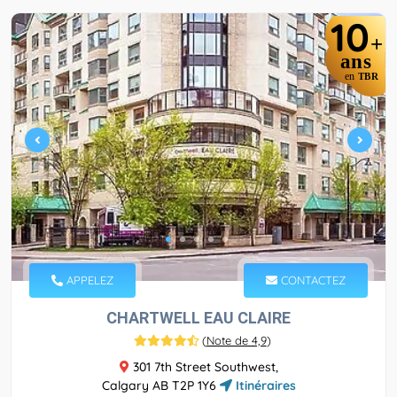
10
+
ans
en
TBR
APPELEZ
CONTACTEZ
CHARTWELL EAU CLAIRE
(
Note de 4,9
)
301 7th Street Southwest,
Calgary AB T2P 1Y6
Itinéraires