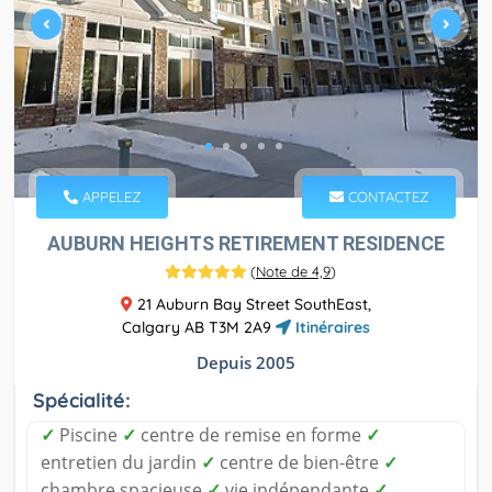
APPELEZ
CONTACTEZ
AUBURN HEIGHTS RETIREMENT RESIDENCE
(
Note de 4,9
)
21 Auburn Bay Street SouthEast,
Calgary AB T3M 2A9
Itinéraires
Depuis 2005
Spécialité:
✓
Piscine
✓
centre de remise en forme
✓
entretien du jardin
✓
centre de bien-être
✓
chambre spacieuse
✓
vie indépendante
✓