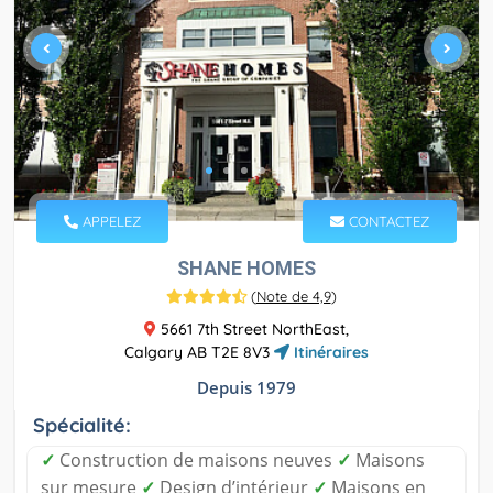
APPELEZ
CONTACTEZ
SHANE HOMES
(
Note de 4,9
)
5661 7th Street NorthEast,
Calgary AB T2E 8V3
Itinéraires
Depuis 1979
Spécialité:
✓
Construction de maisons neuves
✓
Maisons
sur mesure
✓
Design d’intérieur
✓
Maisons en