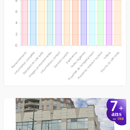
7
+
ans
en
TBR