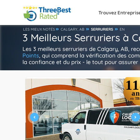
Trouvez Entrepris
LES MIEUX NOTÉS
CALGARY, AB
SERRURIERS
EN
3 Meilleurs Serruriers à 
Les 3 meilleurs serruriers de Calgary, AB, r
Points
, qui comprend la vérification des com
la confiance et du prix - le tout pour assurer 
11
an
en
TB