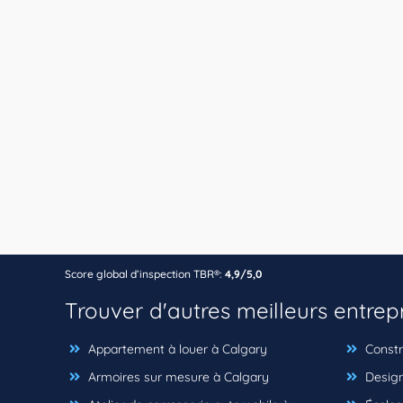
Score global d’inspection TBR®:
4,9/5,0
Trouver d'autres meilleurs entrep
Appartement à louer à Calgary
Constr
Armoires sur mesure à Calgary
Designe