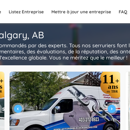
e
Listez Entreprise
Mettre à jour une entreprise
FAQ
Calgary, AB
ecommandés par des experts. Tous nos serruriers font 
mentaires, des évaluations, de la réputation, des anté
l'excellence globale. Vous ne méritez que le meilleur !
11
+
+
s
ans
R
en
TBR