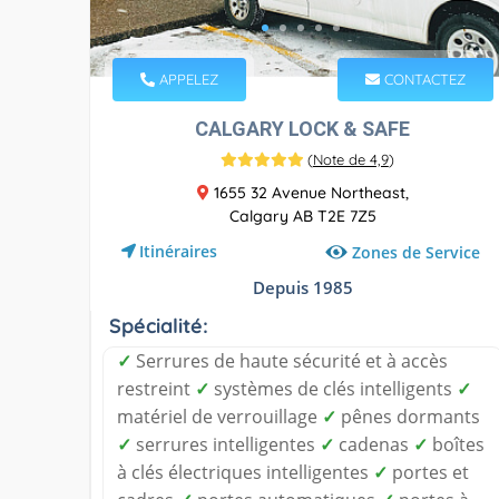
APPELEZ
CONTACTEZ
CALGARY LOCK & SAFE
(
Note de 4,9
)
1655 32 Avenue Northeast,
Calgary AB T2E 7Z5
Itinéraires
Zones de Service
Depuis 1985
Spécialité:
✓
Serrures de haute sécurité et à accès
restreint
✓
systèmes de clés intelligents
✓
matériel de verrouillage
✓
pênes dormants
✓
serrures intelligentes
✓
cadenas
✓
boîtes
à clés électriques intelligentes
✓
portes et