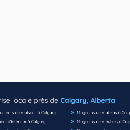
rise locale près de
Calgary, Alberta
ucteurs de maisons à Calgary
Magasins de matelas à Calg
rs d'intérieur à Calgary
Magasins de meubles à Cal