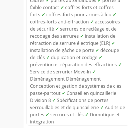
cadres
✓
portes automatiques
✓
portes à
faible contact
✓
coffres-forts et coffres-
forts
✓
coffres-forts pour armes à feu
✓
coffres-forts anti-effraction
✓
accessoires
de sécurité
✓
serrures de recléage et de
recodage des serrures
✓
installation de
rétraction de serrure électrique (ELR)
✓
installation de gâche de porte
✓
découpe
de clés
✓
duplication et codage
✓
prévention et réparation des effractions
✓
Service de serrurier Move-In
✓
Déménagement Déménagement
Conception et gestion de systèmes de clés
passe-partout
✓
Conseil en quincaillerie
Division 8
✓
Spécifications de portes
verrouillables et de quincaillerie
✓
Audits de
portes
✓
serrures et clés
✓
Domotique et
intégration