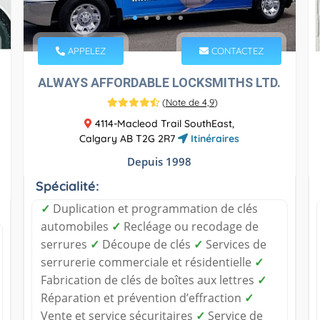
APPELEZ
CONTACTEZ
ALWAYS AFFORDABLE LOCKSMITHS LTD.
(
Note de 4,9
)
4114-Macleod Trail SouthEast,
Calgary AB T2G 2R7
Itinéraires
Depuis 1998
Spécialité:
✓
Duplication et programmation de clés
automobiles
✓
Recléage ou recodage de
serrures
✓
Découpe de clés
✓
Services de
serrurerie commerciale et résidentielle
✓
Fabrication de clés de boîtes aux lettres
✓
Réparation et prévention d’effraction
✓
Vente et service sécuritaires
✓
Service de