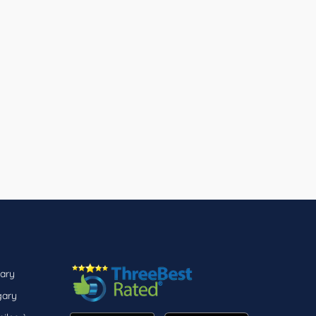
ary
gary