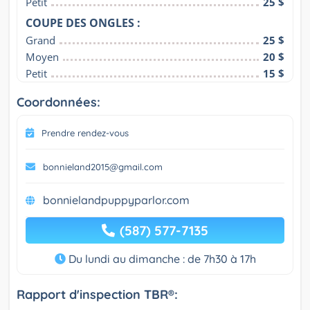
Petit
25 $
COUPE DES ONGLES :
Grand
25 $
Moyen
20 $
Petit
15 $
Coordonnées:
Prendre rendez-vous
bonnieland2015@gmail.com
bonnielandpuppyparlor.com
(587) 577-7135
Du lundi au dimanche : de 7h30 à 17h
Rapport d'inspection TBR®: