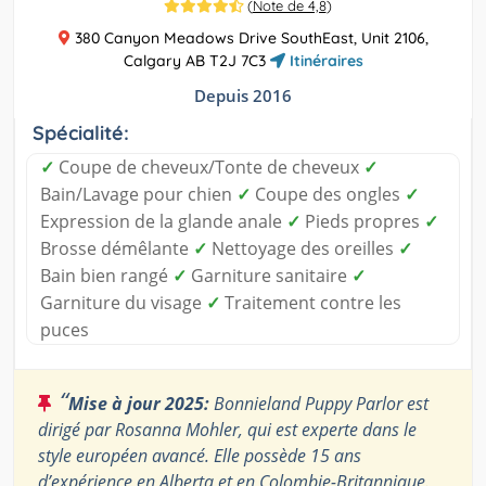
(
Note de 4,8
)
380 Canyon Meadows Drive SouthEast, Unit 2106,
Calgary AB T2J 7C3
Itinéraires
Depuis 2016
Spécialité:
✓
Coupe de cheveux/Tonte de cheveux
✓
Bain/Lavage pour chien
✓
Coupe des ongles
✓
Expression de la glande anale
✓
Pieds propres
✓
Brosse démêlante
✓
Nettoyage des oreilles
✓
Bain bien rangé
✓
Garniture sanitaire
✓
Garniture du visage
✓
Traitement contre les
puces
“
Mise à jour 2025:
Bonnieland Puppy Parlor est
dirigé par Rosanna Mohler, qui est experte dans le
style européen avancé. Elle possède 15 ans
d’expérience en Alberta et en Colombie-Britannique.