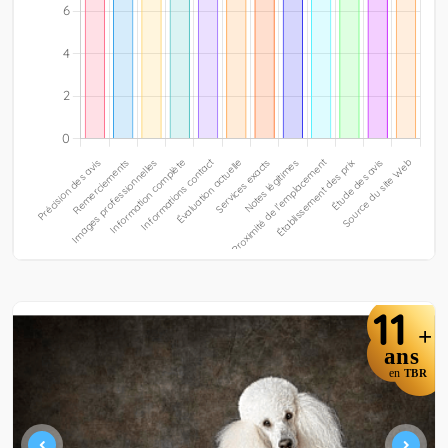
11
+
ans
en
TBR