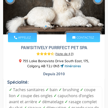
APPELEZ
CONTACTEZ
PAWSITIVELY PURRFECT PET SPA
(
Note de 4,9
)
755 Lake Bonavista Drive South East, 175,
Calgary AB T2J 0N3
Itinéraires
Depuis 2010
Spécialité:
✓
Taches sanitaires
✓
bain
✓
brushing
✓
coupe
lion
✓
coupe des ongles
✓
capuchons d’ongles
avant et arrière
✓
dématelage
✓
rasage complet
du chat
✓
ciseaux
✓
démuation
✓
grande race de