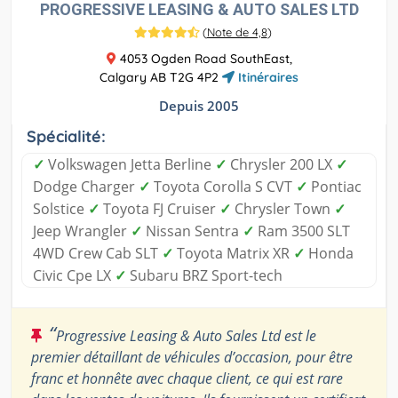
PROGRESSIVE LEASING & AUTO SALES LTD
(
Note de 4,8
)
4053 Ogden Road SouthEast,
Calgary AB T2G 4P2
Itinéraires
Depuis 2005
Spécialité:
✓
Volkswagen Jetta Berline
✓
Chrysler 200 LX
✓
Dodge Charger
✓
Toyota Corolla S CVT
✓
Pontiac
Solstice
✓
Toyota FJ Cruiser
✓
Chrysler Town
✓
Jeep Wrangler
✓
Nissan Sentra
✓
Ram 3500 SLT
4WD Crew Cab SLT
✓
Toyota Matrix XR
✓
Honda
Civic Cpe LX
✓
Subaru BRZ Sport-tech
“
Progressive Leasing & Auto Sales Ltd est le
premier détaillant de véhicules d’occasion, pour être
franc et honnête avec chaque client, ce qui est rare