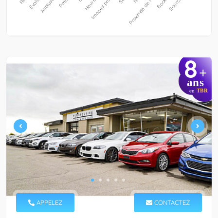
8
+
ans
en
TBR
APPELEZ
CONTACTEZ