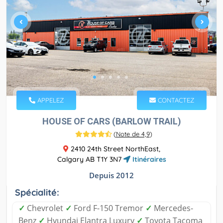
APPELEZ
CONTACTEZ
HOUSE OF CARS (BARLOW TRAIL)
(
Note de 4,9
)
2410 24th Street NorthEast,
Calgary AB T1Y 3N7
Itinéraires
Depuis 2012
Spécialité:
✓
Chevrolet
✓
Ford F-150 Tremor
✓
Mercedes-
Benz
✓
Hyundai Elantra Luxury
✓
Toyota Tacoma