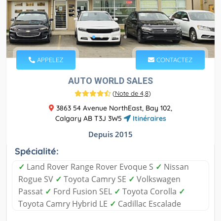
APPELEZ
CONTACTEZ
AUTO WORLD SALES
(
Note de 4,8
)
3863 54 Avenue NorthEast, Bay 102,
Calgary AB T3J 3W5
Itinéraires
Depuis 2015
Spécialité:
✓
Land Rover Range Rover Evoque S
✓
Nissan
Rogue SV
✓
Toyota Camry SE
✓
Volkswagen
Passat
✓
Ford Fusion SEL
✓
Toyota Corolla
✓
Toyota Camry Hybrid LE
✓
Cadillac Escalade