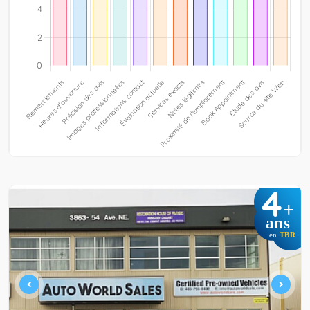
4
+
ans
en
TBR