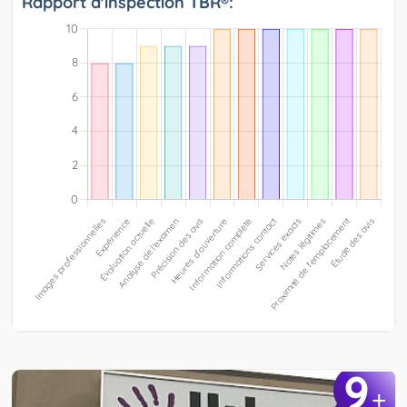
Rapport d'inspection TBR®:
9
+