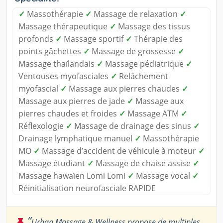
✓
Massothérapie
✓
Massage de relaxation
✓
Massage thérapeutique
✓
Massage des tissus
profonds
✓
Massage sportif
✓
Thérapie des
points gâchettes
✓
Massage de grossesse
✓
Massage thaïlandais
✓
Massage pédiatrique
✓
Ventouses myofasciales
✓
Relâchement
myofascial
✓
Massage aux pierres chaudes
✓
Massage aux pierres de jade
✓
Massage aux
pierres chaudes et froides
✓
Massage ATM
✓
Réflexologie
✓
Massage de drainage des sinus
✓
Drainage lymphatique manuel
✓
Massothérapie
MO
✓
Massage d’accident de véhicule à moteur
✓
Massage étudiant
✓
Massage de chaise assise
✓
Massage hawaïen Lomi Lomi
✓
Massage vocal
✓
Réinitialisation neurofasciale RAPIDE
“
Urban Massage & Wellness propose de multiples