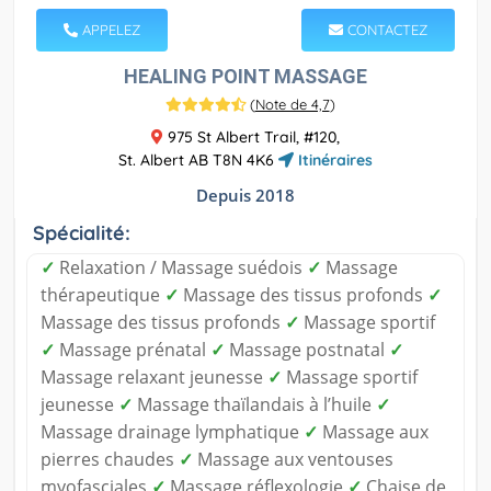
APPELEZ
CONTACTEZ
HEALING POINT MASSAGE
(
Note de 4,7
)
975 St Albert Trail, #120,
St. Albert AB T8N 4K6
Itinéraires
Depuis 2018
Spécialité:
✓
Relaxation / Massage suédois
✓
Massage
thérapeutique
✓
Massage des tissus profonds
✓
Massage des tissus profonds
✓
Massage sportif
✓
Massage prénatal
✓
Massage postnatal
✓
Massage relaxant jeunesse
✓
Massage sportif
jeunesse
✓
Massage thaïlandais à l’huile
✓
Massage drainage lymphatique
✓
Massage aux
pierres chaudes
✓
Massage aux ventouses
myofasciales
✓
Massage réflexologie
✓
Chaise de