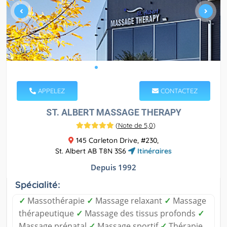
APPELEZ
CONTACTEZ
ST. ALBERT MASSAGE THERAPY
(
Note de 5,0
)
145 Carleton Drive, #230,
St. Albert AB T8N 3S6
Itinéraires
Depuis 1992
Spécialité:
✓
Massothérapie
✓
Massage relaxant
✓
Massage
thérapeutique
✓
Massage des tissus profonds
✓
Massage prénatal
✓
Massage sportif
✓
Thérapie