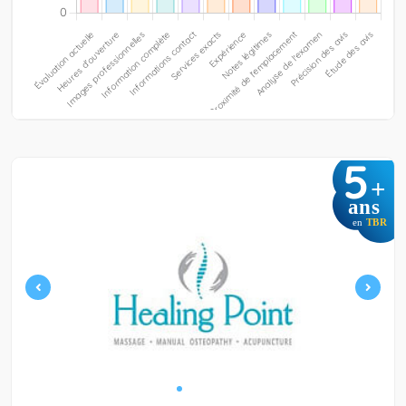
5
+
ans
en
TBR