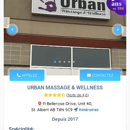
ans
en
TBR
APPELEZ
CONTACTEZ
URBAN MASSAGE & WELLNESS
(
Note de 4,6
)
11 Bellerose Drive, Unit 40,
St. Albert AB T8N 5C9
Itinéraires
Depuis 2017
Spécialité: